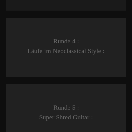
Runde 4 :
Läufe im Neoclassical Style :
Runde 5 :
Super Shred Guitar :