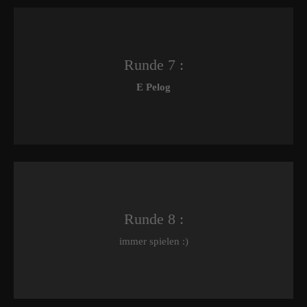
Runde 7 :
E Pelog
Runde 8 :
immer spielen :)