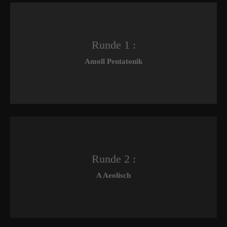
Runde 1 :
Amoll Pentatonik
Runde 2 :
A Aeolisch