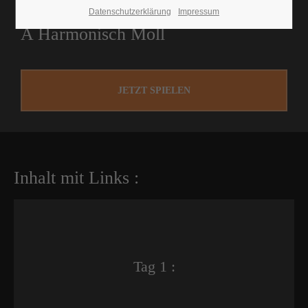
Runde 8 :
Datenschutzerklärung
Impressum
A Harmonisch Moll
JETZT SPIELEN
Inhalt mit Links :
Tag 1 :