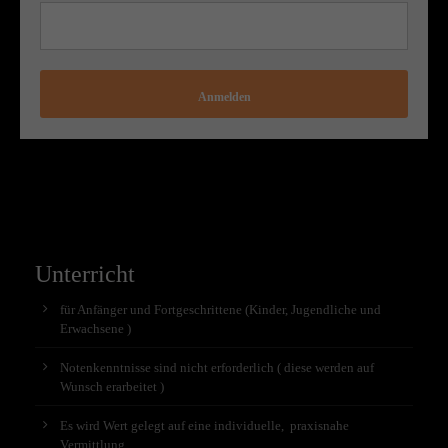
Anmelden
Unterricht
für Anfänger und Fortgeschrittene (Kinder, Jugendliche und
Erwachsene )
Notenkenntnisse sind nicht erforderlich ( diese werden auf
Wunsch erarbeitet )
Es wird Wert gelegt auf eine individuelle, praxisnahe
Vermittlung