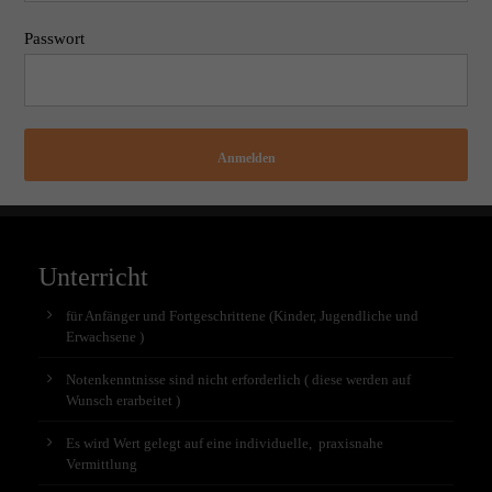
Passwort
Anmelden
Unterricht
für Anfänger und Fortgeschrittene (Kinder, Jugendliche und
Erwachsene )
Notenkenntnisse sind nicht erforderlich ( diese werden auf
Wunsch erarbeitet )
Es wird Wert gelegt auf eine individuelle, praxisnahe
Vermittlung