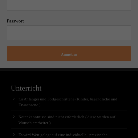
Passwort
Anmelden
Unterricht
für Anfänger und Fortgeschrittene (Kinder, Jugendliche und
Erwachsene )
Notenkenntnisse sind nicht erforderlich ( diese werden auf
Wunsch erarbeitet )
Es wird Wert gelegt auf eine individuelle, praxisnahe