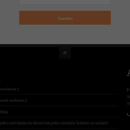
Anmelden
Erwachsene )
E
A
nsch erarbeitet )
7
tlung
t es mir darum die Kreativität jedes einzelnen Schülers zu wecken!