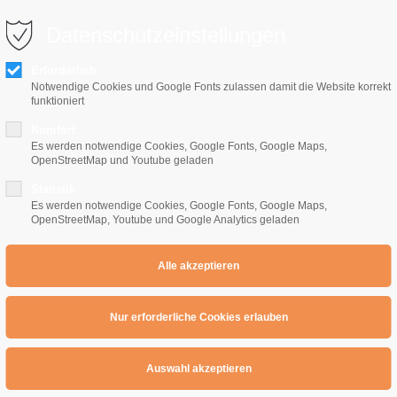
0 10 64
info@e-gitarrenschule-freiburg.de
Datenschutzeinstellungen
Erforderlich
Notwendige Cookies und Google Fonts zulassen damit die Website korrekt
funktioniert
Komfort
Es werden notwendige Cookies, Google Fonts, Google Maps,
OpenStreetMap und Youtube geladen
Home
E-Gitarrenschule
Preise
Übe
Statistik
Es werden notwendige Cookies, Google Fonts, Google Maps,
OpenStreetMap, Youtube und Google Analytics geladen
 Learning to fly
g to fly