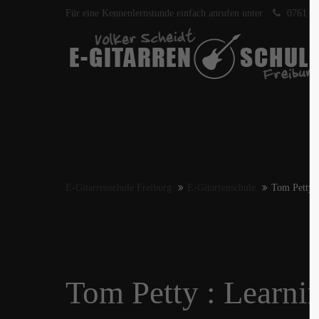
Für eine Kennenlernstunde einfach anrufen unter
0761 40
E-Gitarrenschule Freiburg
E-Gitarrenschule
Tom Petty :
Tom Petty : Learnin