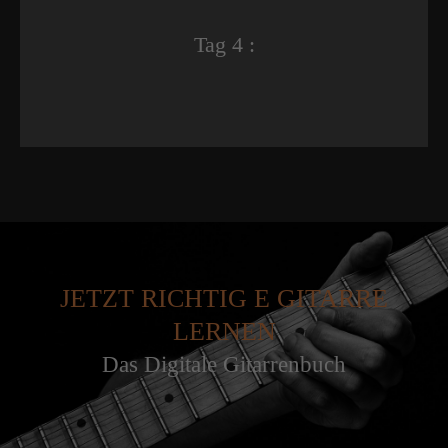
Tag 4 :
JETZT RICHTIG E GITARRE
LERNEN
Das Digitale Gitarrenbuch