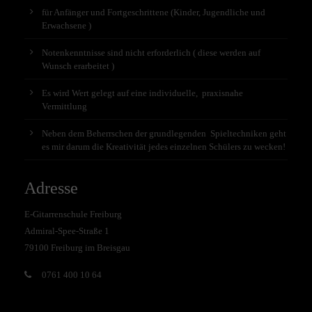
für Anfänger und Fortgeschrittene (Kinder, Jugendliche und
Erwachsene )
Notenkenntnisse sind nicht erforderlich ( diese werden auf
Wunsch erarbeitet )
Es wird Wert gelegt auf eine individuelle, praxisnahe
Vermittlung
Neben dem Beherrschen der grundlegenden Spieltechniken geht
es mir darum die Kreativität jedes einzelnen Schülers zu wecken!
Adresse
E-Gitarrenschule Freiburg
Admiral-Spee-Straße 1
79100 Freiburg im Breisgau
0761 400 10 64