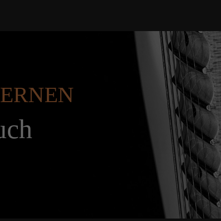
 LERNEN
uch