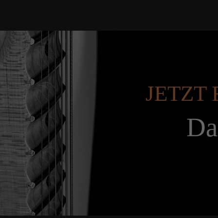
JETZT 
Da