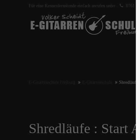
Für eine Kennenlernstunde einfach anrufen unter
0761 40
E-Gitarrenschule Freiburg
E-Gitarrenschule
Shredläufe 
Shredläufe : Start 