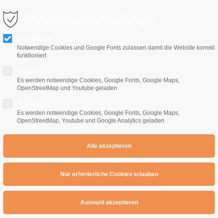
0 10 64
info@e-gitarrenschule-freiburg.de
Datenschutzeinstellungen
Erforderlich
Notwendige Cookies und Google Fonts zulassen damit die Website korrekt
funktioniert
Komfort
Es werden notwendige Cookies, Google Fonts, Google Maps,
OpenStreetMap und Youtube geladen
Home
E-Gitarrenschule
Preise
Übe
Statistik
Es werden notwendige Cookies, Google Fonts, Google Maps,
OpenStreetMap, Youtube und Google Analytics geladen
: Paul Gilbert Style / Lokrisch
Aeolisch