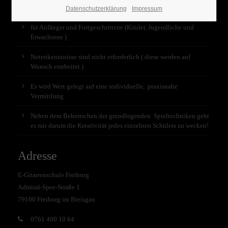
Unterricht
Datenschutzerklärung
Impressum
für Anfänger und Fortgeschrittene (Kinder, Jugendliche und
Erwachsene )
Notenkenntnisse sind nicht erforderlich ( diese werden auf
Wunsch erarbeitet )
Es wird Wert gelegt auf eine individuelle, praxisnahe
Vermittlung
Neben dem Beherrschen der grundlegenden Spieltechniken geht
es mir darum die Kreativität jedes einzelnen Schülers zu wecken!
Adresse
E-Gitarrenschule Freiburg
Admiral-Spee-Straße 1
79100 Freiburg im Breisgau
0761 400 10 64