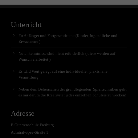
Unterricht
für Anfänger und Fortgeschrittene (Kinder, Jugendliche und
Erwachsene )
Notenkenntnisse sind nicht erforderlich ( diese werden auf
Wunsch erarbeitet )
Es wird Wert gelegt auf eine individuelle, praxisnahe
Vermittlung
Neben dem Beherrschen der grundlegenden Spieltechniken geht
es mir darum die Kreativität jedes einzelnen Schülers zu wecken!
Adresse
E-Gitarrenschule Freiburg
Admiral-Spee-Straße 1