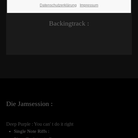
Datenschutzerklärung
Impressum
Backingtrack :
Die Jamsession :
Deep Purple : You can' t do it right
Single Note Riffs :