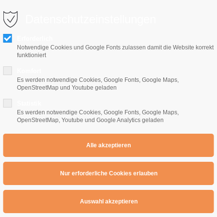
0 10 64
info@e-gitarrenschule-freiburg.de
Datenschutzeinstellungen
Erforderlich
Notwendige Cookies und Google Fonts zulassen damit die Website korrekt
funktioniert
Komfort
Es werden notwendige Cookies, Google Fonts, Google Maps,
OpenStreetMap und Youtube geladen
Home
E-Gitarrenschule
Preise
Übe
Statistik
Es werden notwendige Cookies, Google Fonts, Google Maps,
OpenStreetMap, Youtube und Google Analytics geladen
etal Riffs