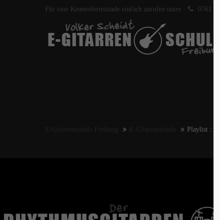
Für eine Kennenlernstunde einfach anrufen unter
0761 40
E-Gitarrenschule Freiburg
E-Gitarrenschule
Playlist : M