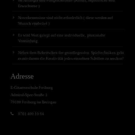
für Anfänger und Fortgeschrittene (Kinder, Jugendliche und
Erwachsene )
Notenkenntnisse sind nicht erforderlich ( diese werden auf
Wunsch erarbeitet )
Es wird Wert gelegt auf eine individuelle, praxisnahe
Vermittlung
Neben dem Beherrschen der grundlegenden Spieltechniken geht
es mir darum die Kreativität jedes einzelnen Schülers zu wecken!
Adresse
E-Gitarrenschule Freiburg
Admiral-Spee-Straße 1
79100 Freiburg im Breisgau
0761 400 10 64