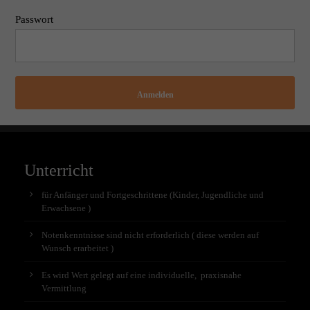
Passwort
Anmelden
Unterricht
für Anfänger und Fortgeschrittene (Kinder, Jugendliche und
Erwachsene )
Notenkenntnisse sind nicht erforderlich ( diese werden auf
Wunsch erarbeitet )
Es wird Wert gelegt auf eine individuelle, praxisnahe
Vermittlung