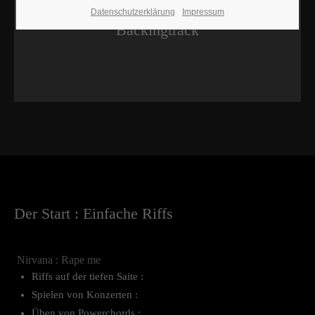
Datenschutzerklärung
Impressum
Backingtrack
Der Start : Einfache Riffs
Nirvana : Rape me
Riffs auf der tiefen Saite :
Spielen von Konzerten :
Üben von Powerchords :