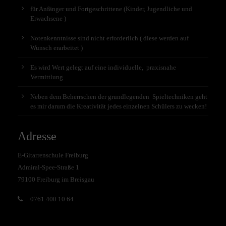
für Anfänger und Fortgeschrittene (Kinder, Jugendliche und
Erwachsene )
Notenkenntnisse sind nicht erforderlich ( diese werden auf
Wunsch erarbeitet )
Es wird Wert gelegt auf eine individuelle, praxisnahe
Vermittlung
Neben dem Beherrschen der grundlegenden Spieltechniken geht
es mir darum die Kreativität jedes einzelnen Schülers zu wecken!
Adresse
E-Gitarrenschule Freiburg
Admiral-Spee-Straße 1
79100 Freiburg im Breisgau
0761 400 10 64