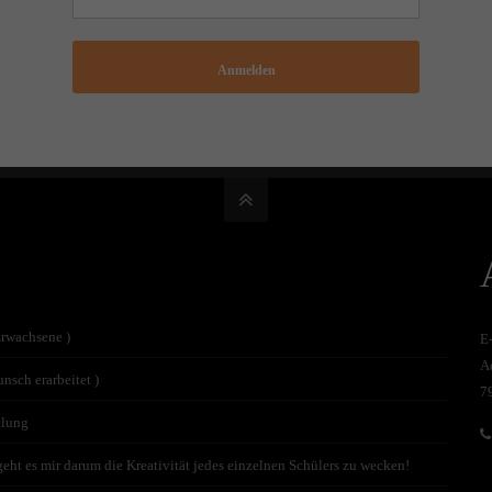
Anmelden
Erwachsene )
E
A
nsch erarbeitet )
7
tlung
t es mir darum die Kreativität jedes einzelnen Schülers zu wecken!