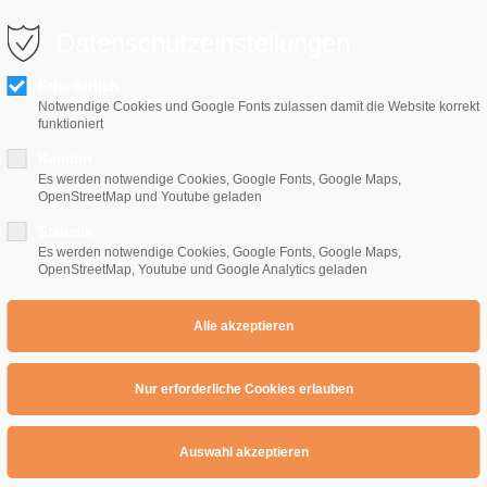
0 10 64
info@e-gitarrenschule-freiburg.de
Datenschutzeinstellungen
Erforderlich
Notwendige Cookies und Google Fonts zulassen damit die Website korrekt
funktioniert
Komfort
Es werden notwendige Cookies, Google Fonts, Google Maps,
OpenStreetMap und Youtube geladen
Home
E-Gitarrenschule
Preise
Übe
Statistik
Es werden notwendige Cookies, Google Fonts, Google Maps,
OpenStreetMap, Youtube und Google Analytics geladen
Jamsession : E dur im Satriani Style
Melodische Jamsession : C#m in Petruc
ion : C#m in Petrucci S