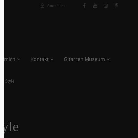
Anmelden
r mich
Kontakt
Gitarren Museum
ci Style
tyle