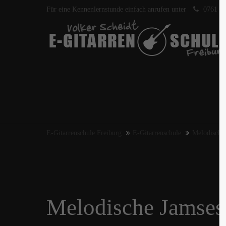
Für eine Kennenlernstunde einfach anrufen unter
0761 40
E-Gitarrenschule Freiburg
E-Gitarrenschule
Melodische 
Melodische Jamsess