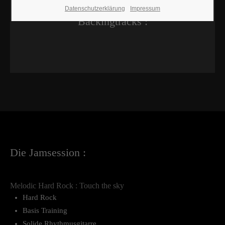
Datenschutzerklärung
Impressum
Backingtracks :
Die Jamsession :
Melodic Hard Rock : Touch the sky
Hard Rock
Basis Training
Solide Rhythmusgitarre