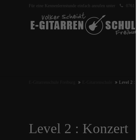
Für eine Kennenlernstunde einfach anrufen unter
0761 40
E-Gitarrenschule Freiburg
E-Gitarrenschule
Level 2 : K
Level 2 : Konzert