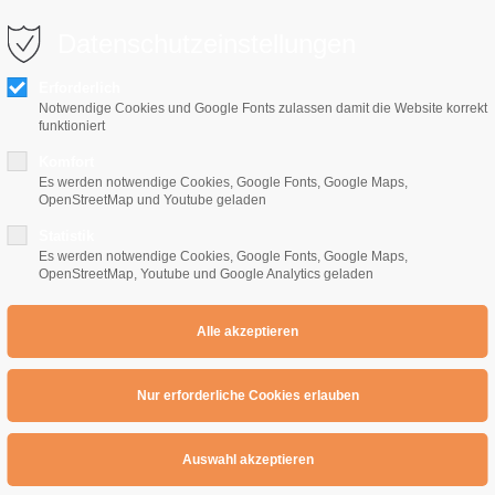
0 10 64
info@e-gitarrenschule-freiburg.de
Datenschutzeinstellungen
Erforderlich
Notwendige Cookies und Google Fonts zulassen damit die Website korrekt
funktioniert
Komfort
Es werden notwendige Cookies, Google Fonts, Google Maps,
OpenStreetMap und Youtube geladen
Home
E-Gitarrenschule
Preise
Übe
Statistik
Es werden notwendige Cookies, Google Fonts, Google Maps,
OpenStreetMap, Youtube und Google Analytics geladen
onzert