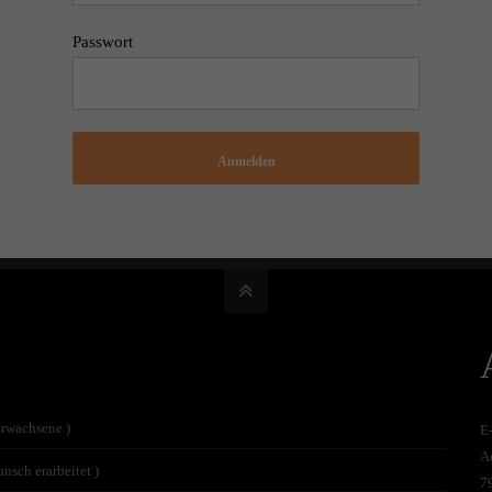
Passwort
Anmelden
Erwachsene )
E
A
nsch erarbeitet )
7