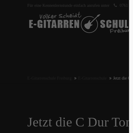
Für eine Kennenlernstunde einfach anrufen unter
0761 40
E-Gitarrenschule Freiburg
E-Gitarrenschule
Jetzt die C 
Jetzt die C Dur Tonl