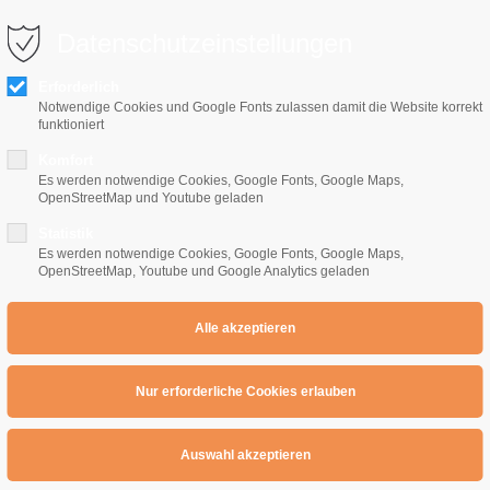
0 10 64
info@e-gitarrenschule-freiburg.de
Datenschutzeinstellungen
Erforderlich
Notwendige Cookies und Google Fonts zulassen damit die Website korrekt
funktioniert
Komfort
Es werden notwendige Cookies, Google Fonts, Google Maps,
OpenStreetMap und Youtube geladen
Home
E-Gitarrenschule
Preise
Übe
Statistik
Es werden notwendige Cookies, Google Fonts, Google Maps,
OpenStreetMap, Youtube und Google Analytics geladen
Dur Tonleiter richtig lernen :
eiter richtig lernen :