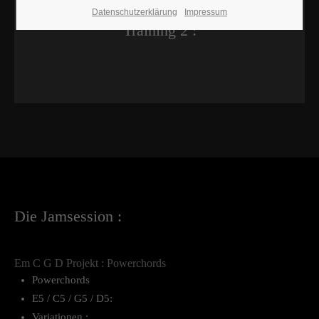
Datenschutzerklärung
Impressum
Training 2 :
Die Jamsession :
Em C G D Projekt : Powerchords
Powerchords
E5 / C5 / G5 / D5:
Variationen :