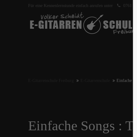
Für eine Kennenlernstunde einfach anrufen unter
0761 40
E-Gitarrenschule Freiburg
E-Gitarrenschule
Einfache So
Einfache Songs : T