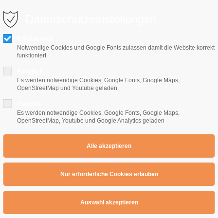
0 10 64
info@e-gitarrenschule-freiburg.de
Datenschutzeinstellungen
Erforderlich
Notwendige Cookies und Google Fonts zulassen damit die Website korrekt
funktioniert
Komfort
Es werden notwendige Cookies, Google Fonts, Google Maps,
OpenStreetMap und Youtube geladen
Home
E-Gitarrenschule
Preise
Übe
Statistik
Es werden notwendige Cookies, Google Fonts, Google Maps,
OpenStreetMap, Youtube und Google Analytics geladen
ngs : Teenage Dirtbag
eenage Dirtbag