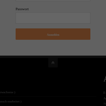
Passwort
Anmelden
Erwachsene )
E
A
nsch erarbeitet )
7