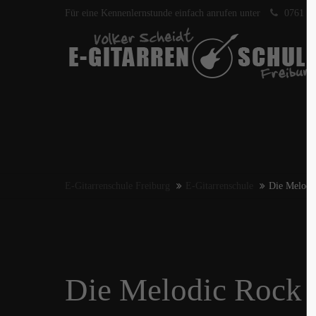
Für eine Kennenlernstunde einfach anrufen unter
0761 40
E-Gitarrenschule Freiburg
E-Gitarrenschule
Die Melodic
Die Melodic Rock J