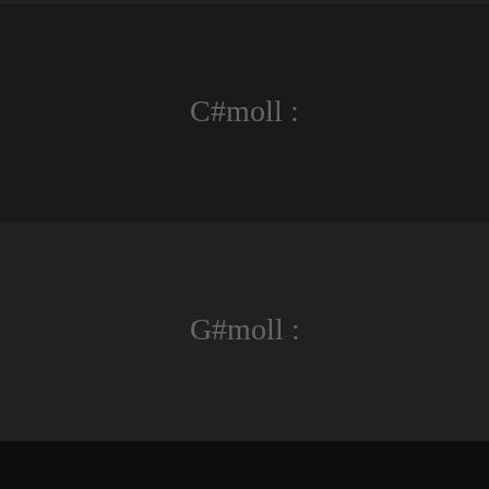
C#moll :
G#moll :