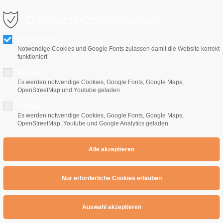
0 10 64
info@e-gitarrenschule-freiburg.de
Datenschutzeinstellungen
Erforderlich
Notwendige Cookies und Google Fonts zulassen damit die Website korrekt
funktioniert
Komfort
Es werden notwendige Cookies, Google Fonts, Google Maps,
OpenStreetMap und Youtube geladen
Home
E-Gitarrenschule
Preise
Übe
Statistik
Es werden notwendige Cookies, Google Fonts, Google Maps,
OpenStreetMap, Youtube und Google Analytics geladen
 Rock Jamsession : Teil 1
amsession : Teil 1