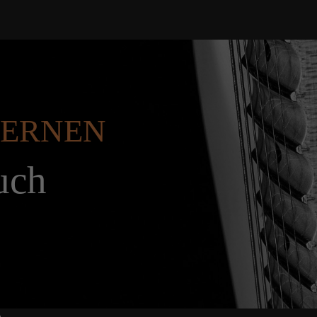
 LERNEN
uch