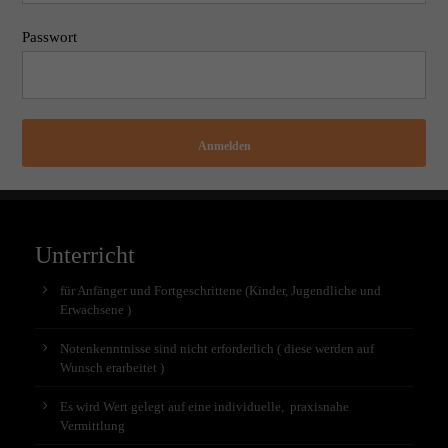
Passwort
Anmelden
Unterricht
für Anfänger und Fortgeschrittene (Kinder, Jugendliche und
Erwachsene )
Notenkenntnisse sind nicht erforderlich ( diese werden auf
Wunsch erarbeitet )
Es wird Wert gelegt auf eine individuelle, praxisnahe
Vermittlung