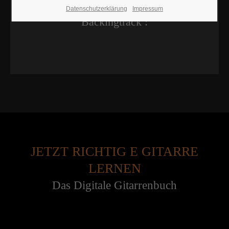
Datenschutzerklärung
Impressum
Backingtrack :
JETZT RICHTIG E GITARRE
LERNEN
Das Digitale Gitarrenbuch