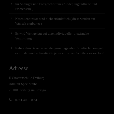
für Anfänger und Fortgeschrittene (Kinder, Jugendliche und
Erwachsene )
Notenkenntnisse sind nicht erforderlich ( diese werden auf
Wunsch erarbeitet )
Es wird Wert gelegt auf eine individuelle, praxisnahe
Vermittlung
Neben dem Beherrschen der grundlegenden Spieltechniken geht
es mir darum die Kreativität jedes einzelnen Schülers zu wecken!
Adresse
E-Gitarrenschule Freiburg
Admiral-Spee-Straße 1
79100 Freiburg im Breisgau
0761 400 10 64