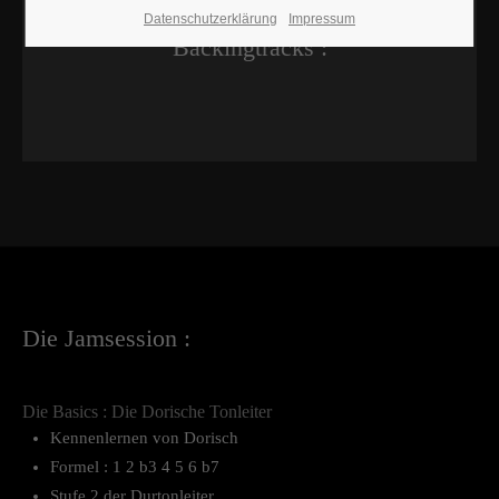
Datenschutzerklärung
Impressum
Backingtracks :
Die Jamsession :
Die Basics : Die Dorische Tonleiter
Kennenlernen von Dorisch
Formel : 1 2 b3 4 5 6 b7
Stufe 2 der Durtonleiter