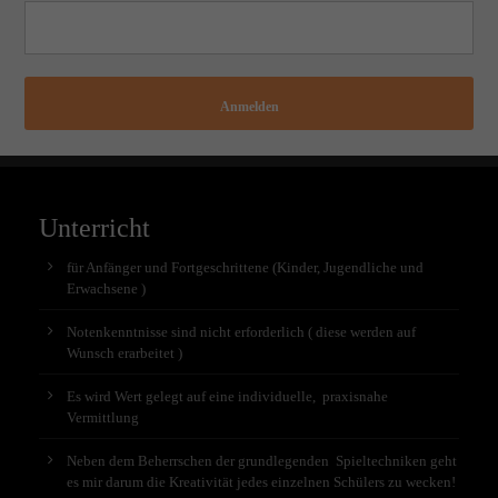
Anmelden
Unterricht
für Anfänger und Fortgeschrittene (Kinder, Jugendliche und
Erwachsene )
Notenkenntnisse sind nicht erforderlich ( diese werden auf
Wunsch erarbeitet )
Es wird Wert gelegt auf eine individuelle, praxisnahe
Vermittlung
Neben dem Beherrschen der grundlegenden Spieltechniken geht
es mir darum die Kreativität jedes einzelnen Schülers zu wecken!