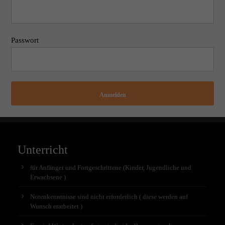
Passwort
Anmelden
Unterricht
für Anfänger und Fortgeschrittene (Kinder, Jugendliche und
Erwachsene )
Notenkenntnisse sind nicht erforderlich ( diese werden auf
Wunsch erarbeitet )