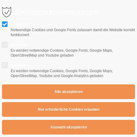
0 10 64
info@e-gitarrenschule-freiburg.de
Datenschutzeinstellungen
Erforderlich
Notwendige Cookies und Google Fonts zulassen damit die Website korrekt
funktioniert
Komfort
Es werden notwendige Cookies, Google Fonts, Google Maps,
OpenStreetMap und Youtube geladen
Home
E-Gitarrenschule
Preise
Übe
Statistik
Es werden notwendige Cookies, Google Fonts, Google Maps,
OpenStreetMap, Youtube und Google Analytics geladen
ische Improvisationskurs : Lektion 1
RICHTIG E GITARRE