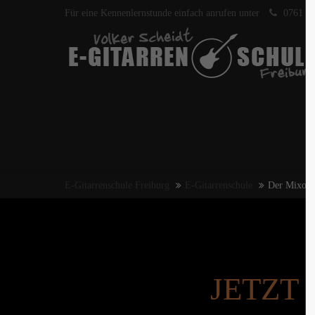
Für eine Kennenlernstunde einfach anrufen unter
0761 40
E-Gitarrenschule Freiburg
E-Gitarrenschule
Der Mixolyd
JETZT 