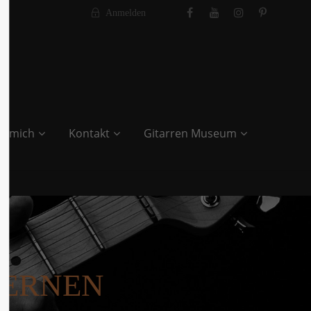
Anmelden
r mich
Kontakt
Gitarren Museum
 LERNEN