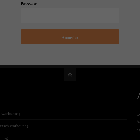
Passwort
Anmelden
Erwachsene )
E
A
nsch erarbeitet )
7
tlung