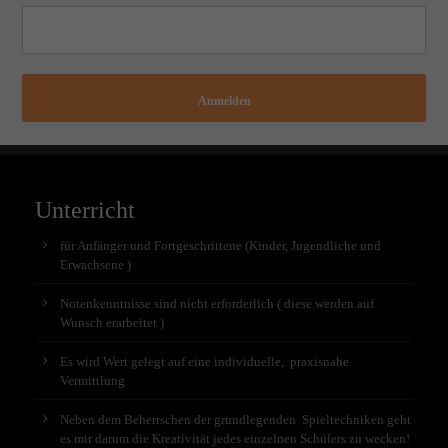
Anmelden
Unterricht
für Anfänger und Fortgeschrittene (Kinder, Jugendliche und
Erwachsene )
Notenkenntnisse sind nicht erforderlich ( diese werden auf
Wunsch erarbeitet )
Es wird Wert gelegt auf eine individuelle, praxisnahe
Vermittlung
Neben dem Beherrschen der grundlegenden Spieltechniken geht
es mir darum die Kreativität jedes einzelnen Schülers zu wecken!