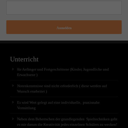
Anmelden
Unterricht
für Anfänger und Fortgeschrittene (Kinder, Jugendliche und
Erwachsene )
Notenkenntnisse sind nicht erforderlich ( diese werden auf
Wunsch erarbeitet )
Es wird Wert gelegt auf eine individuelle, praxisnahe
Vermittlung
Neben dem Beherrschen der grundlegenden Spieltechniken geht
es mir darum die Kreativität jedes einzelnen Schülers zu wecken!