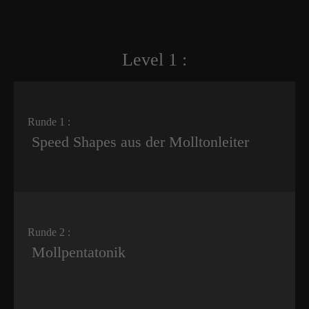
Level 1 :
Runde 1 :
Speed Shapes aus der Molltonleiter
Runde 2 :
Mollpentatonik