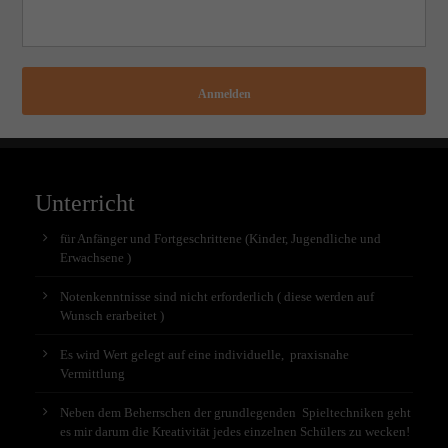
Anmelden
Unterricht
für Anfänger und Fortgeschrittene (Kinder, Jugendliche und
Erwachsene )
Notenkenntnisse sind nicht erforderlich ( diese werden auf
Wunsch erarbeitet )
Es wird Wert gelegt auf eine individuelle, praxisnahe
Vermittlung
Neben dem Beherrschen der grundlegenden Spieltechniken geht
es mir darum die Kreativität jedes einzelnen Schülers zu wecken!