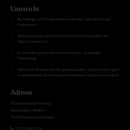
Unterricht
für Anfänger und Fortgeschrittene (Kinder, Jugendliche und
Erwachsene )
Notenkenntnisse sind nicht erforderlich ( diese werden auf
Wunsch erarbeitet )
Es wird Wert gelegt auf eine individuelle, praxisnahe
Vermittlung
Neben dem Beherrschen der grundlegenden Spieltechniken geht
es mir darum die Kreativität jedes einzelnen Schülers zu wecken!
Adresse
E-Gitarrenschule Freiburg
Admiral-Spee-Straße 1
79100 Freiburg im Breisgau
0761 400 10 64