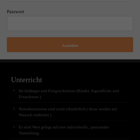
Passwort
Anmelden
Unterricht
für Anfänger und Fortgeschrittene (Kinder, Jugendliche und
Erwachsene )
Notenkenntnisse sind nicht erforderlich ( diese werden auf
Wunsch erarbeitet )
Es wird Wert gelegt auf eine individuelle, praxisnahe
Vermittlung