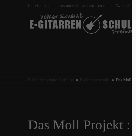
Für eine Kennenlernstunde einfach anrufen unter
0761 40
E-Gitarrenschule Freiburg
E-Gitarrenschule
Das Moll Pr
Das Moll Projekt : 