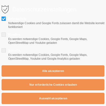
0 10 64
info@e-gitarrenschule-freiburg.de
Datenschutzeinstellungen
Erforderlich
Notwendige Cookies und Google Fonts zulassen damit die Website korrekt
funktioniert
Komfort
Es werden notwendige Cookies, Google Fonts, Google Maps,
OpenStreetMap und Youtube geladen
Home
E-Gitarrenschule
Preise
Übe
Statistik
Es werden notwendige Cookies, Google Fonts, Google Maps,
OpenStreetMap, Youtube und Google Analytics geladen
ojekt : Variationen in Emoll
Variationen in Emoll