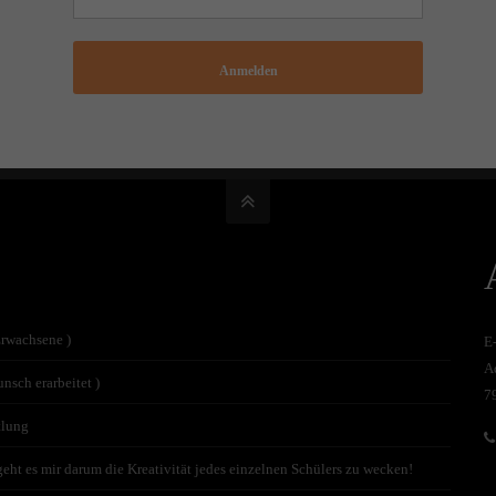
Anmelden
Erwachsene )
E
A
nsch erarbeitet )
7
tlung
t es mir darum die Kreativität jedes einzelnen Schülers zu wecken!