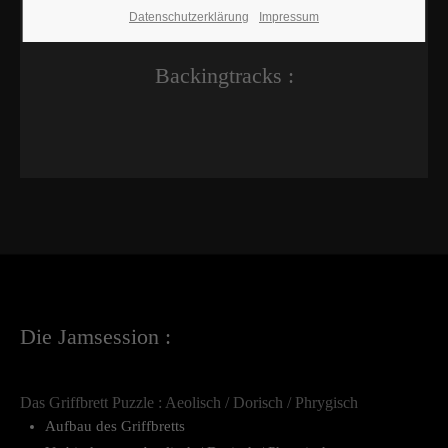
Datenschutzerklärung
Impressum
Backingtracks :
Die Jamsession :
Das Griffbrett Puzzle : Aeolisch / Dorisch / Phrygisch
Aufbau des Griffbretts