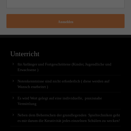
Anmelden
Unterricht
für Anfänger und Fortgeschrittene (Kinder, Jugendliche und
Erwachsene )
Notenkenntnisse sind nicht erforderlich ( diese werden auf
Wunsch erarbeitet )
Es wird Wert gelegt auf eine individuelle, praxisnahe
Vermittlung
Neben dem Beherrschen der grundlegenden Spieltechniken geht
es mir darum die Kreativität jedes einzelnen Schülers zu wecken!