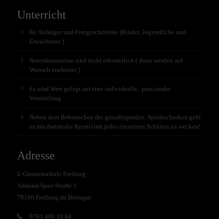
Unterricht
für Anfänger und Fortgeschrittene (Kinder, Jugendliche und
Erwachsene )
Notenkenntnisse sind nicht erforderlich ( diese werden auf
Wunsch erarbeitet )
Es wird Wert gelegt auf eine individuelle, praxisnahe
Vermittlung
Neben dem Beherrschen der grundlegenden Spieltechniken geht
es mir darum die Kreativität jedes einzelnen Schülers zu wecken!
Adresse
E-Gitarrenschule Freiburg
Admiral-Spee-Straße 1
79100 Freiburg im Breisgau
0761 400 10 64