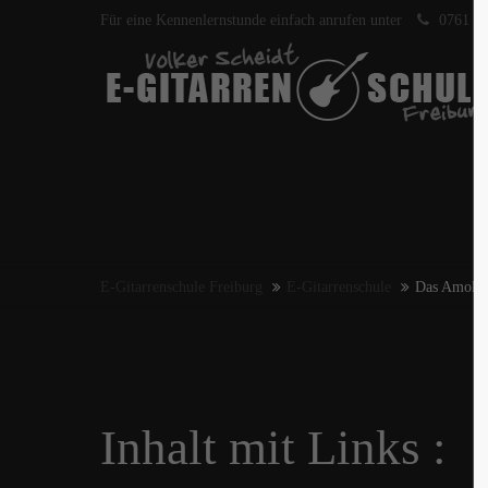
Für eine Kennenlernstunde einfach anrufen unter
0761 40
E-Gitarrenschule Freiburg
E-Gitarrenschule
Das Amoll 
Inhalt mit Links :