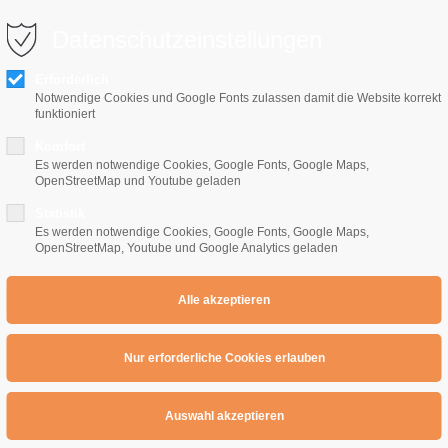
0 10 64
info@e-gitarrenschule-freiburg.de
Datenschutzeinstellungen
Erforderlich
Notwendige Cookies und Google Fonts zulassen damit die Website korrekt
funktioniert
Komfort
Es werden notwendige Cookies, Google Fonts, Google Maps,
OpenStreetMap und Youtube geladen
Home
E-Gitarrenschule
Preise
Übe
Statistik
Es werden notwendige Cookies, Google Fonts, Google Maps,
OpenStreetMap, Youtube und Google Analytics geladen
Arpeggio :