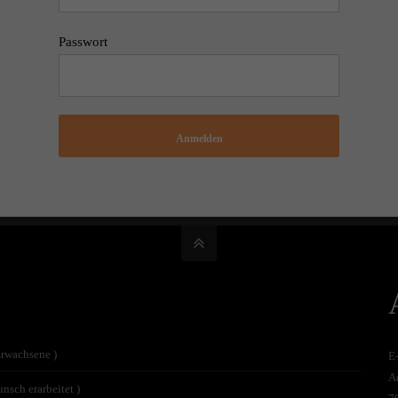
Passwort
Anmelden
Erwachsene )
E
A
nsch erarbeitet )