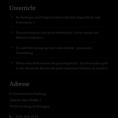
Unterricht
für Anfänger und Fortgeschrittene (Kinder, Jugendliche und
Erwachsene )
Notenkenntnisse sind nicht erforderlich ( diese werden auf
Wunsch erarbeitet )
Es wird Wert gelegt auf eine individuelle, praxisnahe
Vermittlung
Neben dem Beherrschen der grundlegenden Spieltechniken geht
es mir darum die Kreativität jedes einzelnen Schülers zu wecken!
Adresse
E-Gitarrenschule Freiburg
Admiral-Spee-Straße 1
79100 Freiburg im Breisgau
0761 400 10 64