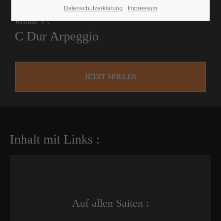
Datenschutzerklärung
Impressum
Runde 1 :
C Dur Arpeggio
JETZT SPIELEN
Inhalt mit Links :
Auf allen Saiten :