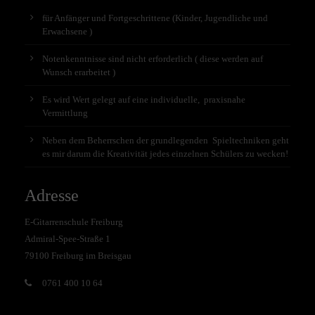
für Anfänger und Fortgeschrittene (Kinder, Jugendliche und
Erwachsene )
Notenkenntnisse sind nicht erforderlich ( diese werden auf
Wunsch erarbeitet )
Es wird Wert gelegt auf eine individuelle, praxisnahe
Vermittlung
Neben dem Beherrschen der grundlegenden Spieltechniken geht
es mir darum die Kreativität jedes einzelnen Schülers zu wecken!
Adresse
E-Gitarrenschule Freiburg
Admiral-Spee-Straße 1
79100 Freiburg im Breisgau
0761 400 10 64