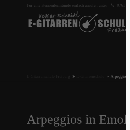
Für eine Kennenlernstunde einfach anrufen unter
0761 40
E-Gitarrenschule Freiburg
E-Gitarrenschule
Arpeggios i
Arpeggios in Emoll