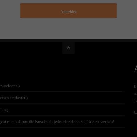
Anmelden
Erwachsene )
E
A
nsch erarbeitet )
7
tlung
t es mir darum die Kreativität jedes einzelnen Schülers zu wecken!