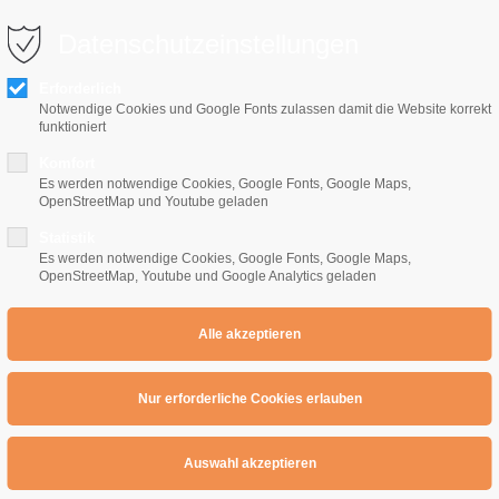
0 10 64
info@e-gitarrenschule-freiburg.de
Datenschutzeinstellungen
Erforderlich
Notwendige Cookies und Google Fonts zulassen damit die Website korrekt
funktioniert
Komfort
Es werden notwendige Cookies, Google Fonts, Google Maps,
OpenStreetMap und Youtube geladen
Home
E-Gitarrenschule
Preise
Übe
Statistik
Es werden notwendige Cookies, Google Fonts, Google Maps,
OpenStreetMap, Youtube und Google Analytics geladen
n Emoll : 2 Saiten Shapes
 : 2 Saiten Shapes