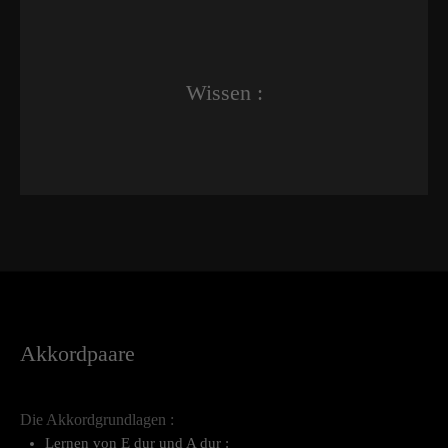
Wissen :
Akkordpaare
Die Akkordgrundlagen :
Lernen von E dur und A dur :