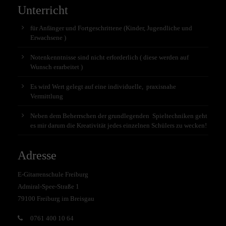
Unterricht
für Anfänger und Fortgeschrittene (Kinder, Jugendliche und
Erwachsene )
Notenkenntnisse sind nicht erforderlich ( diese werden auf
Wunsch erarbeitet )
Es wird Wert gelegt auf eine individuelle, praxisnahe
Vermittlung
Neben dem Beherrschen der grundlegenden Spieltechniken geht
es mir darum die Kreativität jedes einzelnen Schülers zu wecken!
Adresse
E-Gitarrenschule Freiburg
Admiral-Spee-Straße 1
79100 Freiburg im Breisgau
0761 400 10 64