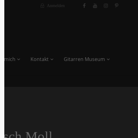
Anmelden
r mich
Kontakt
Gitarren Museum
isch Moll