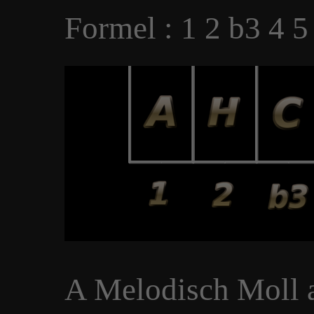
Formel : 1 2 b3 4 5
A Melodisch Moll au