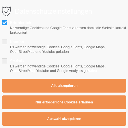
0 10 64
info@e-gitarrenschule-freiburg.de
Datenschutzeinstellungen
Erforderlich
Notwendige Cookies und Google Fonts zulassen damit die Website korrekt
funktioniert
Komfort
Es werden notwendige Cookies, Google Fonts, Google Maps,
OpenStreetMap und Youtube geladen
Home
E-Gitarrenschule
Preise
Übe
Statistik
Es werden notwendige Cookies, Google Fonts, Google Maps,
OpenStreetMap, Youtube und Google Analytics geladen
h Moll
Runde 8 :
A Melod