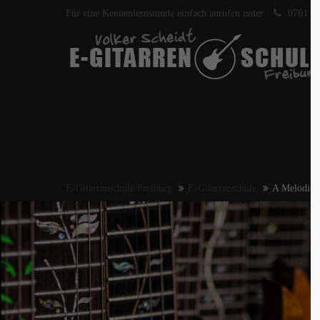
Für eine Kennenlernstunde einfach anrufen unter
0761 40
E-Gitarrenschule Freiburg
E-Gitarrenschule
A Melodisc