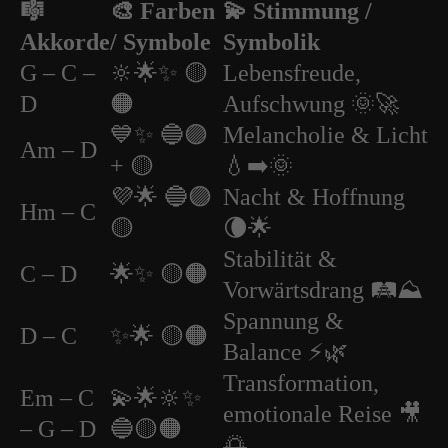
🎼
🎨 Farben
💫 Stimmung /
Akkorde
/ Symbole
Symbolik
G – C –
🔆🌟✨ 🟡
Lebensfreude,
D
🟠
Aufschwung 🌞🚀
💙✨ 🔵🟣
Melancholie & Licht
Am – D
+ 🟡
💧➡️🌞
💜🌟 🔵🟣
Nacht & Hoffnung
Hm – C
🟡
🌘🌟
Stabilität &
C – D
🌟✨ 🟡🟠
Vorwärtsdrang 🛤️⛰️
Spannung &
D – C
✨🌟 🟡🟠
Balance ⚡🌿
Transformation,
Em – C
💫🌟🔆✨
emotionale Reise 🎥
– G – D
🔵🟡🟠
🌅