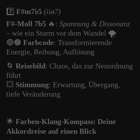
7️⃣
F#m7♭5
(iiø7)
F#-Moll 7b5
🔥:
Spannung & Dissonanz
– wie ein Sturm vor dem Wandel 🌪️
🔴🟤
Farbcode
: Transformierende
Energie, Reibung, Auflösung
🌀
Reisebild
: Chaos, das zur Neuordnung
führt
💥
Stimmung
: Erwartung, Übergang,
tiefe Veränderung
🌟
Farben-Klang-Kompass: Deine
Akkordreise auf einen Blick