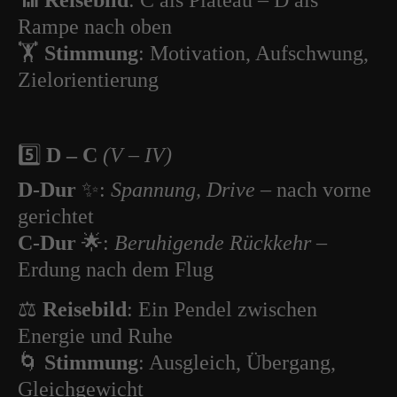
📶
Reisebild
: C als Plateau – D als
Rampe nach oben
🏋️
Stimmung
: Motivation, Aufschwung,
Zielorientierung
5️⃣
D – C
(V – IV)
D-Dur
✨:
Spannung, Drive
– nach vorne
gerichtet
C-Dur
🌟:
Beruhigende Rückkehr
–
Erdung nach dem Flug
⚖️
Reisebild
: Ein Pendel zwischen
Energie und Ruhe
🌀
Stimmung
: Ausgleich, Übergang,
Gleichgewicht