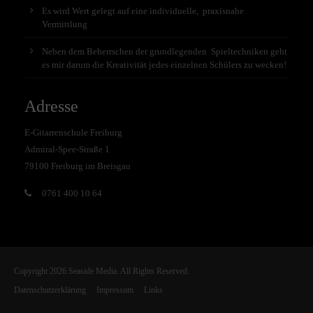
Es wird Wert gelegt auf eine individuelle, praxisnahe
Vermittlung
Neben dem Beherrschen der grundlegenden Spieltechniken geht
es mir darum die Kreativität jedes einzelnen Schülers zu wecken!
Adresse
E-Gitarrenschule Freiburg
Admiral-Spee-Straße 1
79100 Freiburg im Breisgau
0761 400 10 64
Copyright 2026 Seaside Media. All Rights Reserved.
Datenschutzerklärung
Impressum
Links