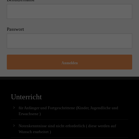
Passwort
Anmelden
Unterricht
für Anfänger und Fortgeschrittene (Kinder, Jugendliche und
Erwachsene )
Notenkenntnisse sind nicht erforderlich ( diese werden auf
Wunsch erarbeitet )