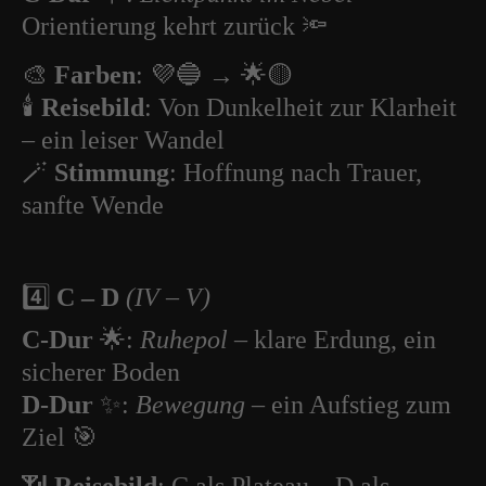
Orientierung kehrt zurück 🔦
🎨
Farben
: 💜🔵 → 🌟🟡
🕯️
Reisebild
: Von Dunkelheit zur Klarheit
– ein leiser Wandel
🪄
Stimmung
: Hoffnung nach Trauer,
sanfte Wende
4️⃣
C – D
(IV – V)
C-Dur
🌟:
Ruhepol
– klare Erdung, ein
sicherer Boden
D-Dur
✨:
Bewegung
– ein Aufstieg zum
Ziel 🎯