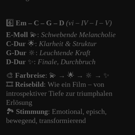
6️⃣
Em – C – G – D
(vi – IV – I – V)
E-Moll
💫:
Schwebende Melancholie
C-Dur
🌟:
Klarheit & Struktur
G-Dur
🔆:
Leuchtende Kraft
D-Dur
✨:
Finale, Durchbruch
🎨
Farbreise
: 💫 → 🌟 → 🔆 → ✨
🎞️
Reisebild
: Wie ein Film – von
introspektiver Tiefe zur triumphalen
Erlösung
🏞️
Stimmung
: Emotional, episch,
bewegend, transformierend