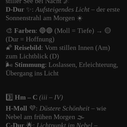
stiller See bei Nacht 🌌
D-Dur
✨:
Aufsteigendes Licht
– der erste
Sonnenstrahl am Morgen ☀️
🎨
Farben
: 🔵🟣 (Moll = Tiefe) → 🟡
(Dur = Hoffnung)
🌠
Reisebild
: Vom stillen Innen (Am)
zum Lichtblick (D)
🌬️
Stimmung
: Loslassen, Erleichterung,
Übergang ins Licht
3️⃣
Hm – C
(iii – IV)
H-Moll
💜:
Düstere Schönheit
– wie
Nebel am frühen Morgen 🌫️
C-Dur
🌟:
Lichtpunkt im Nebel
–