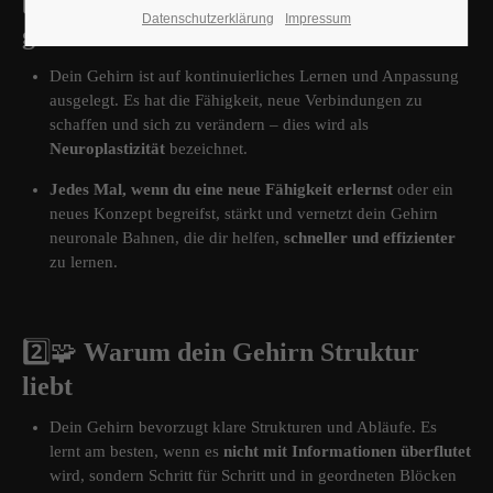
1️⃣
🧠
Warum dein Gehirn fürs Lernen
Datenschutzerklärung
Impressum
gemacht ist
Dein Gehirn ist auf kontinuierliches Lernen und Anpassung
ausgelegt. Es hat die Fähigkeit, neue Verbindungen zu
schaffen und sich zu verändern – dies wird als
Neuroplastizität
bezeichnet.
Jedes Mal, wenn du eine neue Fähigkeit erlernst
oder ein
neues Konzept begreifst, stärkt und vernetzt dein Gehirn
neuronale Bahnen, die dir helfen,
schneller und effizienter
zu lernen.
2️⃣
🧩
Warum dein Gehirn Struktur
liebt
Dein Gehirn bevorzugt klare Strukturen und Abläufe. Es
lernt am besten, wenn es
nicht mit Informationen überflutet
wird, sondern Schritt für Schritt und in geordneten Blöcken