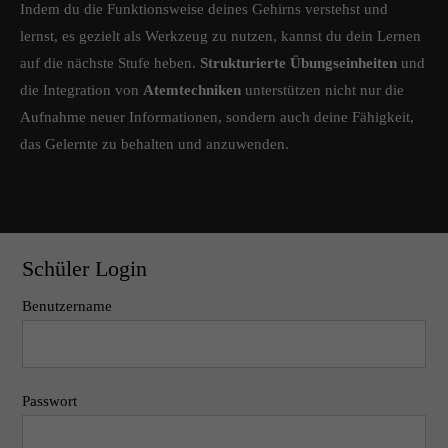
Indem du die Funktionsweise deines Gehirns verstehst und
lernst, es gezielt als Werkzeug zu nutzen, kannst du dein Lernen
auf die nächste Stufe heben.
Strukturierte Übungseinheiten
und
die Integration von
Atemtechniken
unterstützen nicht nur die
Aufnahme neuer Informationen, sondern auch deine Fähigkeit,
das Gelernte zu behalten und anzuwenden.
Schüler Login
Benutzername
Passwort