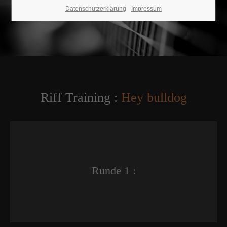
Datenschutzerklärung
Impressum
Riff Training :
Hey bulldog
Runde 1 :