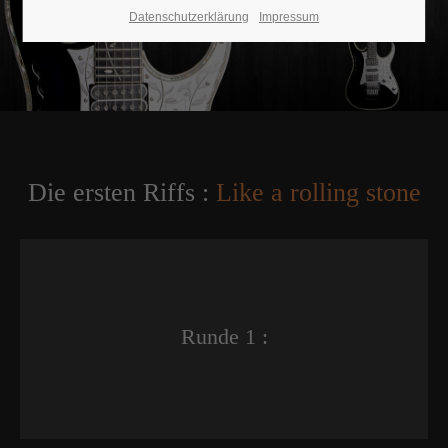
Datenschutzerklärung
Impressum
Die ersten Riffs :
Like a rolling stone
Runde 1 :