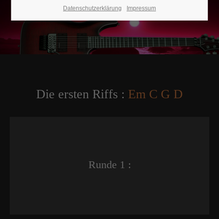
Datenschutzerklärung
Impressum
Die ersten Riffs :
Em C G D
Runde 1 :